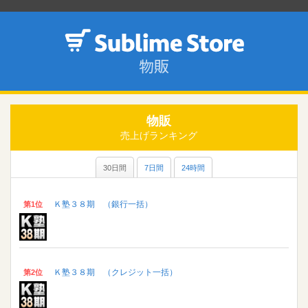
物販
売上げランキング
30日間
7日間
24時間
Ｋ塾３８期 （銀行一括）
第1位
Ｋ塾３８期 （クレジット一括）
第2位