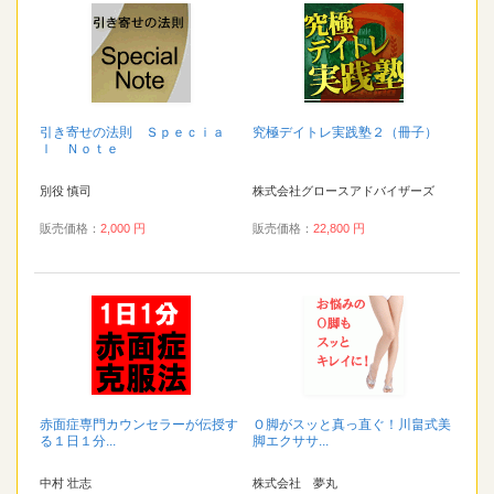
引き寄せの法則 Ｓｐｅｃｉａ
究極デイトレ実践塾２（冊子）
ｌ Ｎｏｔｅ
別役 慎司
株式会社グロースアドバイザーズ
販売価格：
2,000 円
販売価格：
22,800 円
赤面症専門カウンセラーが伝授す
Ｏ脚がスッと真っ直ぐ！川畠式美
る１日１分...
脚エクササ...
中村 壮志
株式会社 夢丸