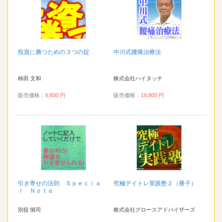
投資に勝つための３つの掟
中川式腰痛治療法
柿田 文和
株式会社ハイタッチ
販売価格：
9,800 円
販売価格：
19,800 円
引き寄せの法則 Ｓｐｅｃｉａ
究極デイトレ実践塾２（冊子）
ｌ Ｎｏｔｅ
別役 慎司
株式会社グロースアドバイザーズ