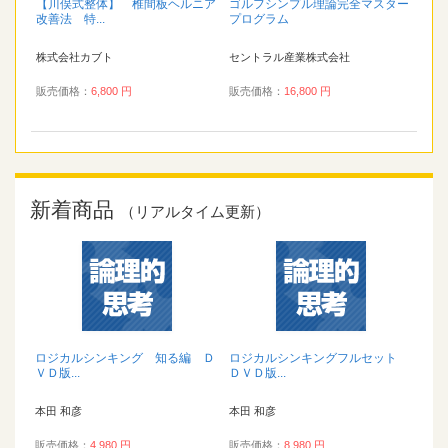
【川俣式整体】 椎間板ヘルニア
ゴルフシンプル理論完全マスター
改善法 特...
プログラム
株式会社カブト
セントラル産業株式会社
販売価格：
6,800 円
販売価格：
16,800 円
新着商品
（リアルタイム更新）
ロジカルシンキング 知る編 Ｄ
ロジカルシンキングフルセット
ＶＤ版...
ＤＶＤ版...
本田 和彦
本田 和彦
販売価格：
4,980 円
販売価格：
8,980 円