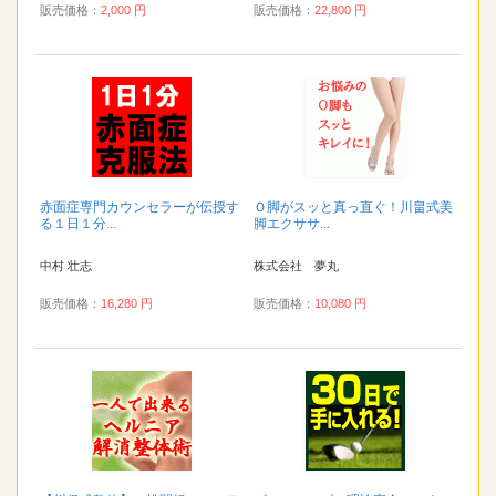
販売価格：
2,000 円
販売価格：
22,800 円
赤面症専門カウンセラーが伝授す
Ｏ脚がスッと真っ直ぐ！川畠式美
る１日１分...
脚エクササ...
中村 壮志
株式会社 夢丸
販売価格：
16,280 円
販売価格：
10,080 円