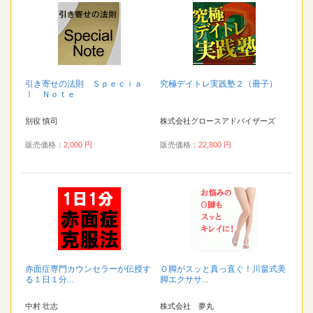
引き寄せの法則 Ｓｐｅｃｉａ
究極デイトレ実践塾２（冊子）
ｌ Ｎｏｔｅ
別役 慎司
株式会社グロースアドバイザーズ
販売価格：
2,000 円
販売価格：
22,800 円
赤面症専門カウンセラーが伝授す
Ｏ脚がスッと真っ直ぐ！川畠式美
る１日１分...
脚エクササ...
中村 壮志
株式会社 夢丸