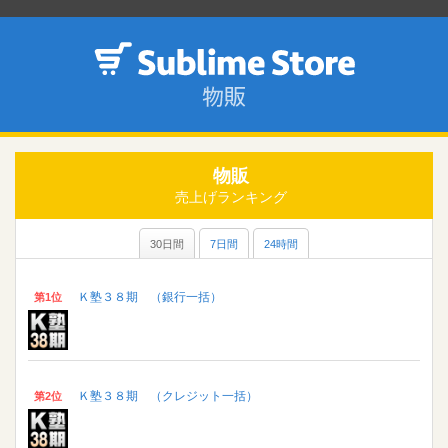
物販
売上げランキング
30日間
7日間
24時間
Ｋ塾３８期 （銀行一括）
第1位
Ｋ塾３８期 （クレジット一括）
第2位