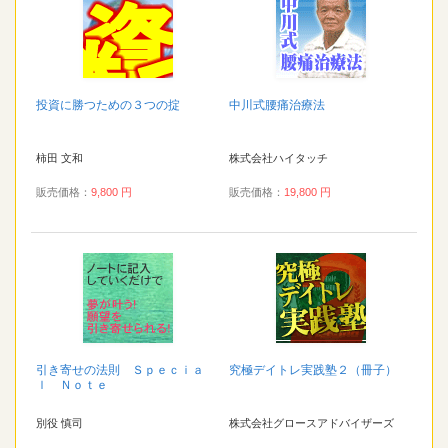
投資に勝つための３つの掟
中川式腰痛治療法
柿田 文和
株式会社ハイタッチ
販売価格：
9,800 円
販売価格：
19,800 円
引き寄せの法則 Ｓｐｅｃｉａ
究極デイトレ実践塾２（冊子）
ｌ Ｎｏｔｅ
別役 慎司
株式会社グロースアドバイザーズ