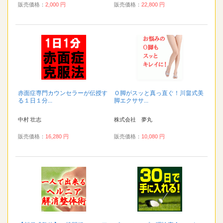
販売価格：
2,000 円
販売価格：
22,800 円
赤面症専門カウンセラーが伝授す
Ｏ脚がスッと真っ直ぐ！川畠式美
る１日１分...
脚エクササ...
中村 壮志
株式会社 夢丸
販売価格：
16,280 円
販売価格：
10,080 円