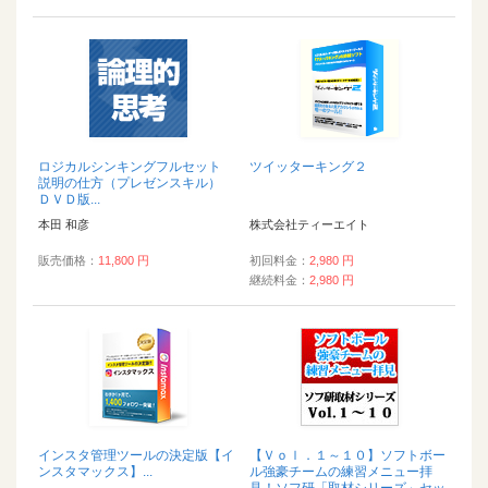
ロジカルシンキングフルセット
ツイッターキング２
説明の仕方（プレゼンスキル）
ＤＶＤ版...
本田 和彦
株式会社ティーエイト
販売価格：
11,800 円
初回料金：
2,980 円
継続料金：
2,980 円
インスタ管理ツールの決定版【イ
【Ｖｏｌ．１～１０】ソフトボー
ンスタマックス】...
ル強豪チームの練習メニュー拝
見！ソフ研「取材シリーズ」セッ