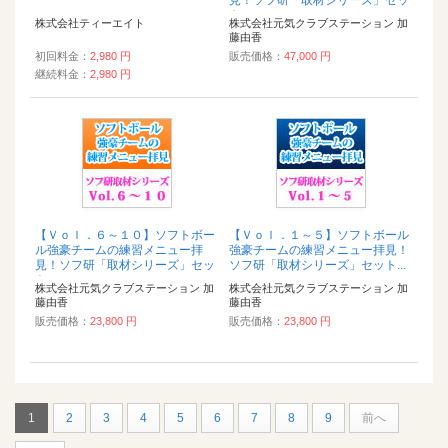
ト...
株式会社ティーエイト
株式会社元気クラブステーション 加
藤由香
初回料金：
2,980 円
販売価格：
47,000 円
継続料金：
2,980 円
【Ｖｏｌ．６～１０】ソフトボー
【Ｖｏｌ．１～５】ソフトボール
ル強豪チームの練習メニュー拝
強豪チームの練習メニュー拝見！
見！ソフ研「取材シリーズ」セッ
ソフ研「取材シリーズ」セット...
ト...
株式会社元気クラブステーション 加
株式会社元気クラブステーション 加
藤由香
藤由香
販売価格：
23,800 円
販売価格：
23,800 円
1
2
3
4
5
6
7
8
9
前へ