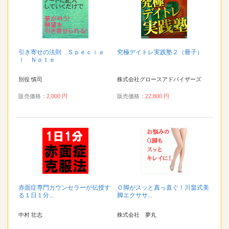
引き寄せの法則 Ｓｐｅｃｉａ
究極デイトレ実践塾２（冊子）
ｌ Ｎｏｔｅ
別役 慎司
株式会社グロースアドバイザーズ
販売価格：
2,000 円
販売価格：
22,800 円
赤面症専門カウンセラーが伝授す
Ｏ脚がスッと真っ直ぐ！川畠式美
る１日１分...
脚エクササ...
中村 壮志
株式会社 夢丸