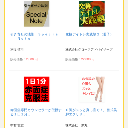
引き寄せの法則 Ｓｐｅｃｉａ
究極デイトレ実践塾２（冊子）
ｌ Ｎｏｔｅ
別役 慎司
株式会社グロースアドバイザーズ
販売価格：
2,000 円
販売価格：
22,800 円
赤面症専門カウンセラーが伝授す
Ｏ脚がスッと真っ直ぐ！川畠式美
る１日１分...
脚エクササ...
中村 壮志
株式会社 夢丸