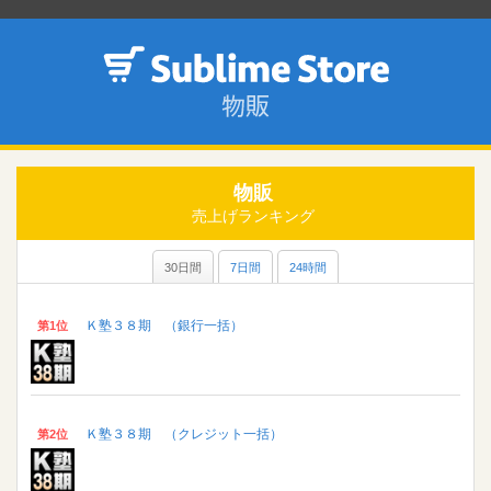
物販
売上げランキング
30日間
7日間
24時間
Ｋ塾３８期 （銀行一括）
第1位
Ｋ塾３８期 （クレジット一括）
第2位