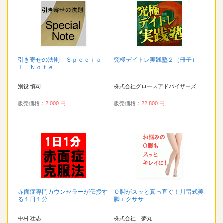
引き寄せの法則 Ｓｐｅｃｉａ
究極デイトレ実践塾２（冊子）
ｌ Ｎｏｔｅ
別役 慎司
株式会社グロースアドバイザーズ
販売価格：
2,000 円
販売価格：
22,800 円
赤面症専門カウンセラーが伝授す
Ｏ脚がスッと真っ直ぐ！川畠式美
る１日１分...
脚エクササ...
中村 壮志
株式会社 夢丸