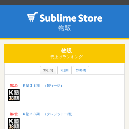
物販
売上げランキング
30日間
7日間
24時間
Ｋ塾３８期 （銀行一括）
第1位
Ｋ塾３８期 （クレジット一括）
第2位