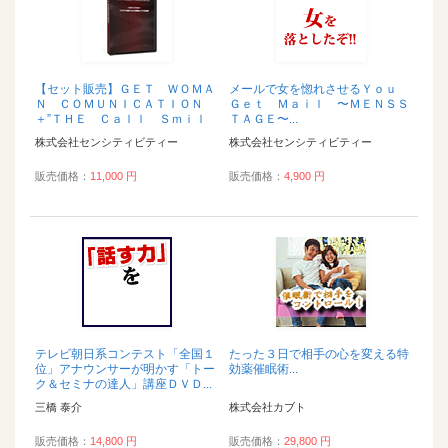
【セット販売】ＧＥＴ ＷＯＭＡ
メールで女を惚れさせるＹｏｕ
Ｎ ＣＯＭＵＮＩＣＡＴＩＯＮ
Ｇｅｔ Ｍａｉｌ 〜ＭＥＮＳＳ
＋”ＴＨＥ Ｃａｌｌ Ｓｍｉｌ
ＴＡＧＥ〜...
ｅ...
株式会社センシティビティー
株式会社センシティビティー
販売価格：
11,000 円
販売価格：
4,900 円
テレビ朝日系コンテスト「全国１
たった３日で相手の心を変える特
位」アナウンサーが明かす「トー
効薬催眠術...
ク＆セミナの達人」講座ＤＶＤ...
三橋 泰介
株式会社カブト
販売価格：
14,800 円
販売価格：
29,800 円