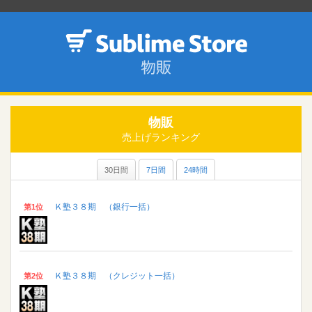
物販
売上げランキング
30日間
7日間
24時間
Ｋ塾３８期 （銀行一括）
第1位
Ｋ塾３８期 （クレジット一括）
第2位