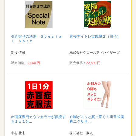
引き寄せの法則 Ｓｐｅｃｉａ
究極デイトレ実践塾２（冊子）
ｌ Ｎｏｔｅ
別役 慎司
株式会社グロースアドバイザーズ
販売価格：
2,000 円
販売価格：
22,800 円
赤面症専門カウンセラーが伝授す
Ｏ脚がスッと真っ直ぐ！川畠式美
る１日１分...
脚エクササ...
中村 壮志
株式会社 夢丸