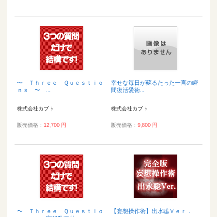
〜 Ｔｈｒｅｅ Ｑｕｅｓｔｉｏ
幸せな毎日が蘇るたった一言の瞬
ｎｓ 〜 ...
間復活愛術...
株式会社カブト
株式会社カブト
販売価格：
12,700 円
販売価格：
9,800 円
〜 Ｔｈｒｅｅ Ｑｕｅｓｔｉｏ
【妄想操作術】出水聡Ｖｅｒ．