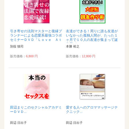
引き寄せの法則マスターと復縁プ
友達ができる！周りに誰も友達が
ランナーによる恋愛系最強コラボ
いなかった孤独人間が、たった１
セミナーＤＶＤ「Ｌｏｖｅ Ａｔ
ヶ月で１０人の友達が集まって誕
ｔｒａｃｔｉｏ...
生日パーティー...
別役 慎司
本勝 裕之
販売価格：
6,800 円
販売価格：
12,800 円
田辺まりこのセクシャルアカデミ
愛する人へのアロママッサージテ
ーＤＶＤ...
クニック...
田辺 日出子
田辺 日出子