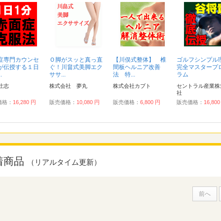
症専門カウンセ
Ｏ脚がスッと真っ直
【川俣式整体】 椎
ゴルフシンプル
が伝授する１日
ぐ！川畠式美脚エク
間板ヘルニア改善
完全マスタープ
.
ササ...
法 特...
ラム
壮志
株式会社 夢丸
株式会社カブト
セントラル産業株
社
価格：
16,280 円
販売価格：
10,080 円
販売価格：
6,800 円
販売価格：
16,80
着商品
（リアルタイム更新）
前へ