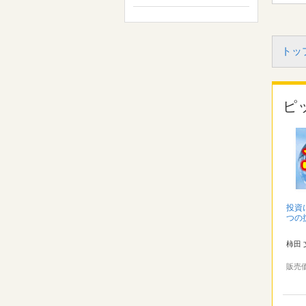
トッ
ピ
投資
つの
柿田 
販売