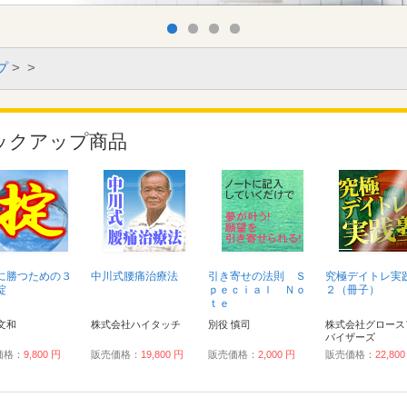
プ
>
>
ックアップ商品
に勝つための３
中川式腰痛治療法
引き寄せの法則 Ｓ
究極デイトレ実
掟
ｐｅｃｉａｌ Ｎｏ
２（冊子）
ｔｅ
文和
株式会社ハイタッチ
別役 慎司
株式会社グロース
バイザーズ
価格：
9,800 円
販売価格：
19,800 円
販売価格：
2,000 円
販売価格：
22,80