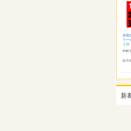
赤面
ラー
１分..
中村 
販売
新