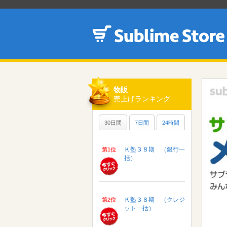
物販
売上げランキング
30日間
7日間
24時間
Ｋ塾３８期 （銀行一
第1位
括）
Ｋ塾３８期 （クレジ
第2位
ット一括）