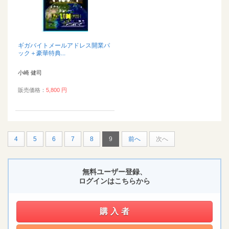
ギガバイトメールアドレス開業パ
ック＋豪華特典...
小崎 健司
販売価格：
5,800 円
4
5
6
7
8
9
前へ
次へ
無料ユーザー登録、
ログインはこちらから
購入者