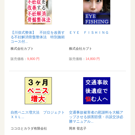
【川俣式整体】 不妊症を改善す
ＥＹＥ ＦＩＳＨＩＮＧ
る不妊解消骨盤整体法 特別施術
コース付...
株式会社カブト
株式会社カブト
販売価格：
9,800 円
販売価格：
14,800 円
自然ペニス増大法 プロジェクト
交通事故被害者の慰謝料を大幅ア
ＸＸＬ...
ップさせる損害賠償・示談交渉必
勝マニュアル...
ココロとカラダ有限会社
岡本 登志子