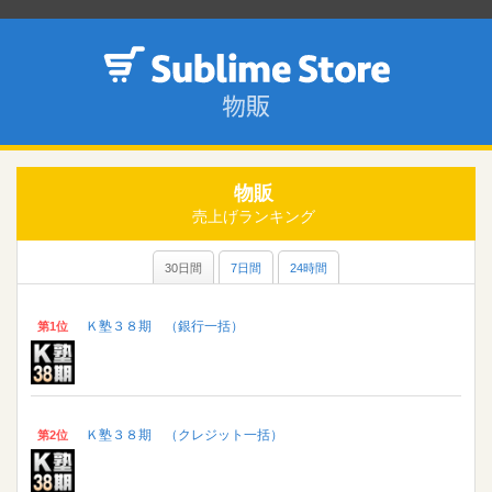
物販
売上げランキング
30日間
7日間
24時間
Ｋ塾３８期 （銀行一括）
第1位
Ｋ塾３８期 （クレジット一括）
第2位