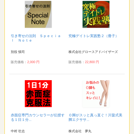
引き寄せの法則 Ｓｐｅｃｉａ
究極デイトレ実践塾２（冊子）
ｌ Ｎｏｔｅ
別役 慎司
株式会社グロースアドバイザーズ
販売価格：
2,000 円
販売価格：
22,800 円
赤面症専門カウンセラーが伝授す
Ｏ脚がスッと真っ直ぐ！川畠式美
る１日１分...
脚エクササ...
中村 壮志
株式会社 夢丸